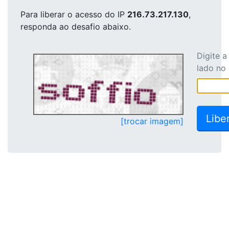
Para liberar o acesso
do IP
216.73.217.130
,
responda ao desafio abaixo.
Digite 
lado no
[trocar imagem]